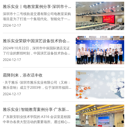
下是打造卓越会议音视频系统的几个关键因
雅乐实业 | 电教室案例分享·深圳市十二
素...
号线轨道交通有限公司
深圳市十二号线轨道交通有限公司电教室采购
项目是为了打造一个集现代化、智能化于一体
的培训环境。这个新环境不仅将为员工提供一
2024-12-17
个沉浸式的学习和交流平台，更将极大地提升
他们的专业技能和工作效率，从而推动公司整
体发展。雅乐作为该项目的解决方案提供商
雅乐实业荣获中国演艺设备技术协会深
和...
圳市办事处成立五周年突出贡献奖！
2024年10月22日，深圳市中保国际酒店见证
了行业的辉煌时刻，中国演艺设备技术协会深
圳市办事处成立五周年庆典暨技术交流会盛大
2024-12-17
开幕。在这一重要场合，深圳市雅乐实业有限
公司荣幸出席，并在行业中留下了浓墨重彩的
一笔。会议汇集了行业内的专家、企业...
霜降到来，添衣话丰收
· 关于雅乐 ·深圳市雅乐实业有限公司（又称：
雅乐音响）成立于2003年，位于深圳市福田区
祥泰宁的士码头大厦二楼，是集方案设计、安
2024-12-17
装调试、售后维保为一体的综合型企业。业务
范围涵盖政府机关、医疗、教育、金融、文旅
等，是行业内少有的专业型智能音...
雅乐实业|智能教育案例分享·广东新安
职业技术学院
广东新安职业技术学院的 A316 会议室是校园
中举办各类大型活动的重要场所。通过精心的
空间布局、声学优化和设备调试，能够为师生