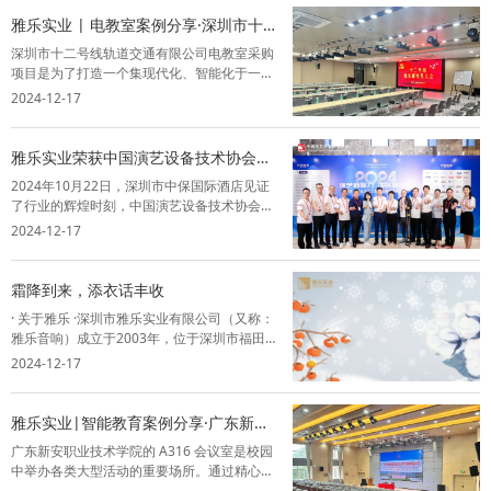
下是打造卓越会议音视频系统的几个关键因
雅乐实业 | 电教室案例分享·深圳市十二
素...
号线轨道交通有限公司
深圳市十二号线轨道交通有限公司电教室采购
项目是为了打造一个集现代化、智能化于一体
的培训环境。这个新环境不仅将为员工提供一
2024-12-17
个沉浸式的学习和交流平台，更将极大地提升
他们的专业技能和工作效率，从而推动公司整
体发展。雅乐作为该项目的解决方案提供商
雅乐实业荣获中国演艺设备技术协会深
和...
圳市办事处成立五周年突出贡献奖！
2024年10月22日，深圳市中保国际酒店见证
了行业的辉煌时刻，中国演艺设备技术协会深
圳市办事处成立五周年庆典暨技术交流会盛大
2024-12-17
开幕。在这一重要场合，深圳市雅乐实业有限
公司荣幸出席，并在行业中留下了浓墨重彩的
一笔。会议汇集了行业内的专家、企业...
霜降到来，添衣话丰收
· 关于雅乐 ·深圳市雅乐实业有限公司（又称：
雅乐音响）成立于2003年，位于深圳市福田区
祥泰宁的士码头大厦二楼，是集方案设计、安
2024-12-17
装调试、售后维保为一体的综合型企业。业务
范围涵盖政府机关、医疗、教育、金融、文旅
等，是行业内少有的专业型智能音...
雅乐实业|智能教育案例分享·广东新安
职业技术学院
广东新安职业技术学院的 A316 会议室是校园
中举办各类大型活动的重要场所。通过精心的
空间布局、声学优化和设备调试，能够为师生