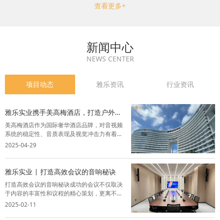
查看更多+
新闻中心
NEWS CENTER
项目动态
雅乐资讯
行业资讯
雅乐实业携手美高梅酒店，打造户外M
秀舞台视听盛宴
美高梅酒店作为国际奢华酒店品牌，对音视频
系统的稳定性、音质表现及视觉冲击力有着严
苛要求。雅乐实业凭借丰富的行业经验，为其
2025-04-29
户外M秀舞台提供全套灯光音响系统解决方
案，精选品牌设备，结合智能化控制技术，为
酒店呈现了一场声光交融的完美盛宴。项目背
雅乐实业 | 打造高效会议的音响秘诀
景...
打造高效会议的音响秘诀成功的会议不仅取决
于内容的丰富性和议程的精心策划，更离不开
一套卓越的音视频系统。音视频系统能够让与
2025-02-11
会者全神贯注，从而提升会议的效率和效果，
为与会者创造一个舒适、高效的交流环境。以