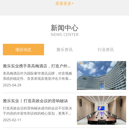
查看更多+
新闻中心
NEWS CENTER
项目动态
雅乐资讯
行业资讯
雅乐实业携手美高梅酒店，打造户外M
秀舞台视听盛宴
美高梅酒店作为国际奢华酒店品牌，对音视频
系统的稳定性、音质表现及视觉冲击力有着严
苛要求。雅乐实业凭借丰富的行业经验，为其
2025-04-29
户外M秀舞台提供全套灯光音响系统解决方
案，精选品牌设备，结合智能化控制技术，为
酒店呈现了一场声光交融的完美盛宴。项目背
雅乐实业 | 打造高效会议的音响秘诀
景...
打造高效会议的音响秘诀成功的会议不仅取决
于内容的丰富性和议程的精心策划，更离不开
一套卓越的音视频系统。音视频系统能够让与
2025-02-11
会者全神贯注，从而提升会议的效率和效果，
为与会者创造一个舒适、高效的交流环境。以