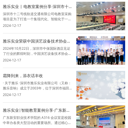
下是打造卓越会议音视频系统的几个关键因
雅乐实业 | 电教室案例分享·深圳市十二
素...
号线轨道交通有限公司
深圳市十二号线轨道交通有限公司电教室采购
项目是为了打造一个集现代化、智能化于一体
的培训环境。这个新环境不仅将为员工提供一
2024-12-17
个沉浸式的学习和交流平台，更将极大地提升
他们的专业技能和工作效率，从而推动公司整
体发展。雅乐作为该项目的解决方案提供商
雅乐实业荣获中国演艺设备技术协会深
和...
圳市办事处成立五周年突出贡献奖！
2024年10月22日，深圳市中保国际酒店见证
了行业的辉煌时刻，中国演艺设备技术协会深
圳市办事处成立五周年庆典暨技术交流会盛大
2024-12-17
开幕。在这一重要场合，深圳市雅乐实业有限
公司荣幸出席，并在行业中留下了浓墨重彩的
一笔。会议汇集了行业内的专家、企业...
霜降到来，添衣话丰收
· 关于雅乐 ·深圳市雅乐实业有限公司（又称：
雅乐音响）成立于2003年，位于深圳市福田区
祥泰宁的士码头大厦二楼，是集方案设计、安
2024-12-17
装调试、售后维保为一体的综合型企业。业务
范围涵盖政府机关、医疗、教育、金融、文旅
等，是行业内少有的专业型智能音...
雅乐实业|智能教育案例分享·广东新安
职业技术学院
广东新安职业技术学院的 A316 会议室是校园
中举办各类大型活动的重要场所。通过精心的
空间布局、声学优化和设备调试，能够为师生