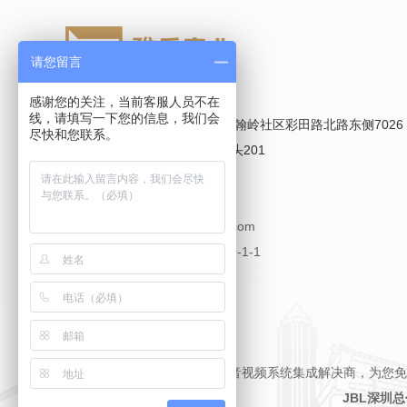
请您留言
感谢您的关注，当前客服人员不在
线，请填写一下您的信息，我们会
地址：
深圳市福田区梅林街道翰岭社区彩田路北路东侧7026
尽快和您联系。
号祥泰宁的士码头大厦的士码头201
电话/Tel：
400-637-2228
传真/Fax：
0755-8376 2228
邮箱/E-mail：
yeller88@163.com
备案号：
粤ICP备19095082号-1-1
友情链接：
雅乐音响——智能音视频系统集成解决商，为您免
JBL深圳