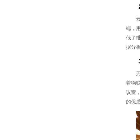
端，
低了
据分
着物
议室
的优