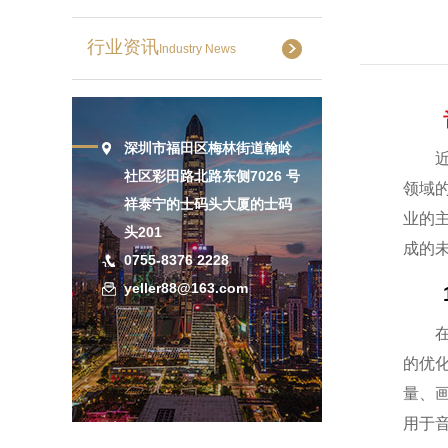
行业资讯
Industry News
深圳市福田区梅林街道翰岭
社区彩田路北路东侧7026 号
领域
祥泰宁的士码头大厦的士码
业的
头201
成的
0755-8376 2228
yeller88@163.com
的优
量、
用于