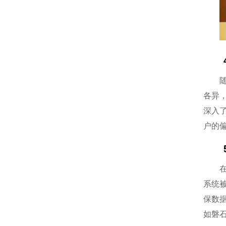
各异
深入
户的
系统
保数
如磐