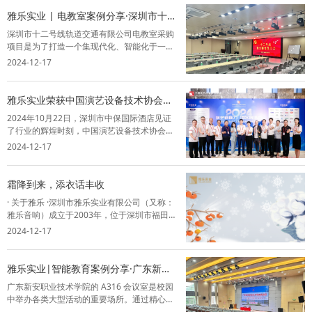
下是打造卓越会议音视频系统的几个关键因
雅乐实业 | 电教室案例分享·深圳市十二
素...
号线轨道交通有限公司
深圳市十二号线轨道交通有限公司电教室采购
项目是为了打造一个集现代化、智能化于一体
的培训环境。这个新环境不仅将为员工提供一
2024-12-17
个沉浸式的学习和交流平台，更将极大地提升
他们的专业技能和工作效率，从而推动公司整
体发展。雅乐作为该项目的解决方案提供商
雅乐实业荣获中国演艺设备技术协会深
和...
圳市办事处成立五周年突出贡献奖！
2024年10月22日，深圳市中保国际酒店见证
了行业的辉煌时刻，中国演艺设备技术协会深
圳市办事处成立五周年庆典暨技术交流会盛大
2024-12-17
开幕。在这一重要场合，深圳市雅乐实业有限
公司荣幸出席，并在行业中留下了浓墨重彩的
一笔。会议汇集了行业内的专家、企业...
霜降到来，添衣话丰收
· 关于雅乐 ·深圳市雅乐实业有限公司（又称：
雅乐音响）成立于2003年，位于深圳市福田区
祥泰宁的士码头大厦二楼，是集方案设计、安
2024-12-17
装调试、售后维保为一体的综合型企业。业务
范围涵盖政府机关、医疗、教育、金融、文旅
等，是行业内少有的专业型智能音...
雅乐实业|智能教育案例分享·广东新安
职业技术学院
广东新安职业技术学院的 A316 会议室是校园
中举办各类大型活动的重要场所。通过精心的
空间布局、声学优化和设备调试，能够为师生