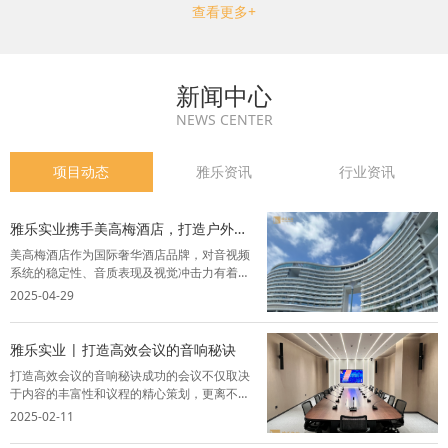
查看更多+
新闻中心
NEWS CENTER
项目动态
雅乐资讯
行业资讯
雅乐实业携手美高梅酒店，打造户外M
秀舞台视听盛宴
美高梅酒店作为国际奢华酒店品牌，对音视频
系统的稳定性、音质表现及视觉冲击力有着严
苛要求。雅乐实业凭借丰富的行业经验，为其
2025-04-29
户外M秀舞台提供全套灯光音响系统解决方
案，精选品牌设备，结合智能化控制技术，为
酒店呈现了一场声光交融的完美盛宴。项目背
雅乐实业 | 打造高效会议的音响秘诀
景...
打造高效会议的音响秘诀成功的会议不仅取决
于内容的丰富性和议程的精心策划，更离不开
一套卓越的音视频系统。音视频系统能够让与
2025-02-11
会者全神贯注，从而提升会议的效率和效果，
为与会者创造一个舒适、高效的交流环境。以