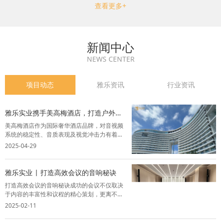
查看更多+
新闻中心
NEWS CENTER
项目动态
雅乐资讯
行业资讯
雅乐实业携手美高梅酒店，打造户外M
秀舞台视听盛宴
美高梅酒店作为国际奢华酒店品牌，对音视频
系统的稳定性、音质表现及视觉冲击力有着严
苛要求。雅乐实业凭借丰富的行业经验，为其
2025-04-29
户外M秀舞台提供全套灯光音响系统解决方
案，精选品牌设备，结合智能化控制技术，为
酒店呈现了一场声光交融的完美盛宴。项目背
雅乐实业 | 打造高效会议的音响秘诀
景...
打造高效会议的音响秘诀成功的会议不仅取决
于内容的丰富性和议程的精心策划，更离不开
一套卓越的音视频系统。音视频系统能够让与
2025-02-11
会者全神贯注，从而提升会议的效率和效果，
为与会者创造一个舒适、高效的交流环境。以