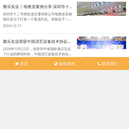
下是打造卓越会议音视频系统的几个关键因
雅乐实业 | 电教室案例分享·深圳市十二
素...
号线轨道交通有限公司
深圳市十二号线轨道交通有限公司电教室采购
项目是为了打造一个集现代化、智能化于一体
的培训环境。这个新环境不仅将为员工提供一
2024-12-17
个沉浸式的学习和交流平台，更将极大地提升
他们的专业技能和工作效率，从而推动公司整
体发展。雅乐作为该项目的解决方案提供商
雅乐实业荣获中国演艺设备技术协会深
和...
圳市办事处成立五周年突出贡献奖！
2024年10月22日，深圳市中保国际酒店见证
了行业的辉煌时刻，中国演艺设备技术协会深
圳市办事处成立五周年庆典暨技术交流会盛大
2024-12-17
首页
在线咨询
联系我们
开幕。在这一重要场合，深圳市雅乐实业有限
公司荣幸出席，并在行业中留下了浓墨重彩的
一笔。会议汇集了行业内的专家、企业...
霜降到来，添衣话丰收
· 关于雅乐 ·深圳市雅乐实业有限公司（又称：
雅乐音响）成立于2003年，位于深圳市福田区
祥泰宁的士码头大厦二楼，是集方案设计、安
2024-12-17
装调试、售后维保为一体的综合型企业。业务
范围涵盖政府机关、医疗、教育、金融、文旅
等，是行业内少有的专业型智能音...
雅乐实业|智能教育案例分享·广东新安
职业技术学院
广东新安职业技术学院的 A316 会议室是校园
中举办各类大型活动的重要场所。通过精心的
空间布局、声学优化和设备调试，能够为师生