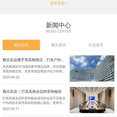
查看更多+
新闻中心
NEWS CENTER
项目动态
雅乐资讯
行业资讯
雅乐实业携手美高梅酒店，打造户外M
秀舞台视听盛宴
美高梅酒店作为国际奢华酒店品牌，对音视频
系统的稳定性、音质表现及视觉冲击力有着严
苛要求。雅乐实业凭借丰富的行业经验，为其
2025-04-29
户外M秀舞台提供全套灯光音响系统解决方
案，精选品牌设备，结合智能化控制技术，为
酒店呈现了一场声光交融的完美盛宴。项目背
雅乐实业 | 打造高效会议的音响秘诀
景...
打造高效会议的音响秘诀成功的会议不仅取决
于内容的丰富性和议程的精心策划，更离不开
一套卓越的音视频系统。音视频系统能够让与
2025-02-11
会者全神贯注，从而提升会议的效率和效果，
为与会者创造一个舒适、高效的交流环境。以