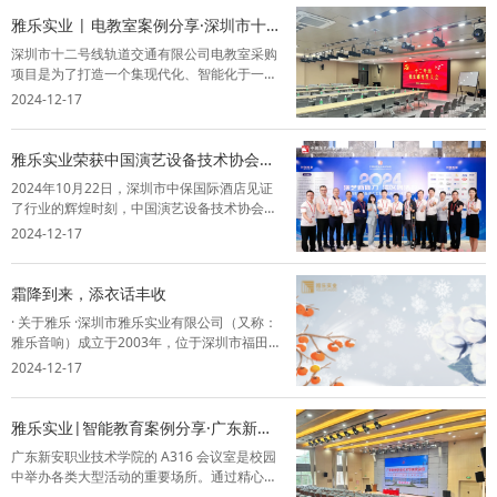
下是打造卓越会议音视频系统的几个关键因
雅乐实业 | 电教室案例分享·深圳市十二
素...
号线轨道交通有限公司
深圳市十二号线轨道交通有限公司电教室采购
项目是为了打造一个集现代化、智能化于一体
的培训环境。这个新环境不仅将为员工提供一
2024-12-17
个沉浸式的学习和交流平台，更将极大地提升
他们的专业技能和工作效率，从而推动公司整
体发展。雅乐作为该项目的解决方案提供商
雅乐实业荣获中国演艺设备技术协会深
和...
圳市办事处成立五周年突出贡献奖！
2024年10月22日，深圳市中保国际酒店见证
了行业的辉煌时刻，中国演艺设备技术协会深
圳市办事处成立五周年庆典暨技术交流会盛大
2024-12-17
开幕。在这一重要场合，深圳市雅乐实业有限
公司荣幸出席，并在行业中留下了浓墨重彩的
一笔。会议汇集了行业内的专家、企业...
霜降到来，添衣话丰收
· 关于雅乐 ·深圳市雅乐实业有限公司（又称：
雅乐音响）成立于2003年，位于深圳市福田区
祥泰宁的士码头大厦二楼，是集方案设计、安
2024-12-17
装调试、售后维保为一体的综合型企业。业务
范围涵盖政府机关、医疗、教育、金融、文旅
等，是行业内少有的专业型智能音...
雅乐实业|智能教育案例分享·广东新安
职业技术学院
广东新安职业技术学院的 A316 会议室是校园
中举办各类大型活动的重要场所。通过精心的
空间布局、声学优化和设备调试，能够为师生